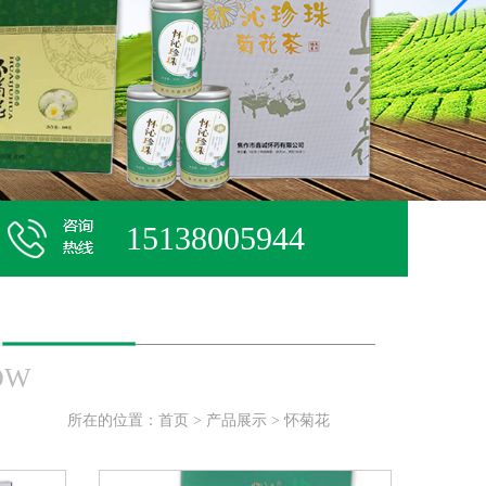
15138005944
OW
所在的位置：
首页
>
产品展示
>
怀菊花