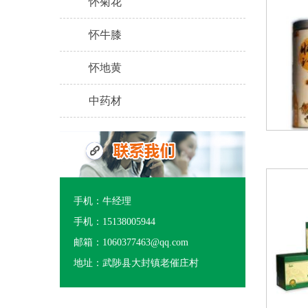
怀菊花
怀牛膝
怀地黄
中药材
手机：牛经理
手机：15138005944
邮箱：1060377463@qq.com
地址：武陟县大封镇老催庄村